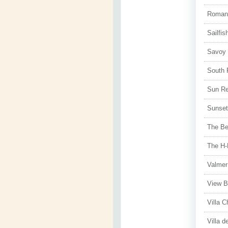
Roman
Sailfis
Savoy 
South 
Sun Re
Sunset
The B
The H-
Valmer
View B
Villa C
Villa 