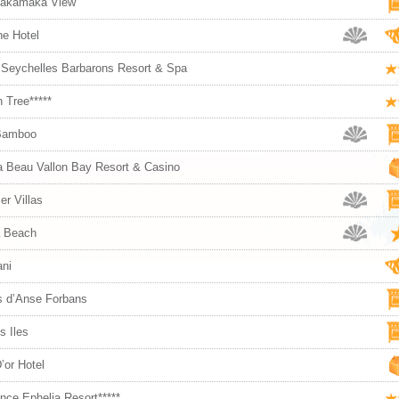
Takamaka View
ne Hotel
Seychelles Barbarons Resort & Spa
 Tree*****
Bamboo
a Beau Vallon Bay Resort & Casino
er Villas
 Beach
ni
s d’Anse Forbans
s Iles
’or Hotel
nce Ephelia Resort*****