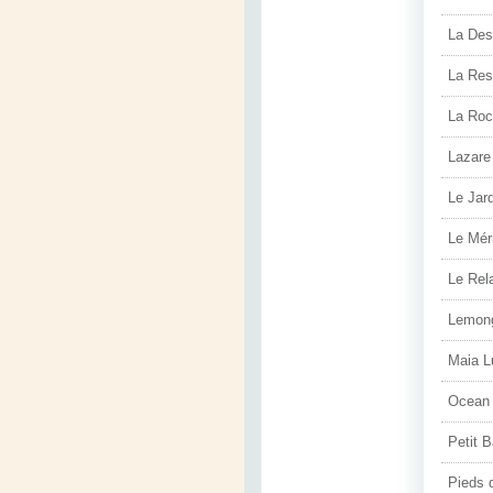
La Des
La Res
La Roca
Lazare
Le Jar
Le Mér
Le Rel
Lemon
Maia L
Ocean
Petit B
Pieds 