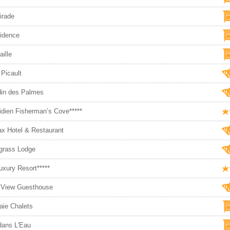
irade
idence
ille
 Picault
din des Palmes
idien Fisherman’s Cove*****
ax Hotel & Restaurant
grass Lodge
uxury Resort*****
 View Guesthouse
aie Chalets
dans L'Eau