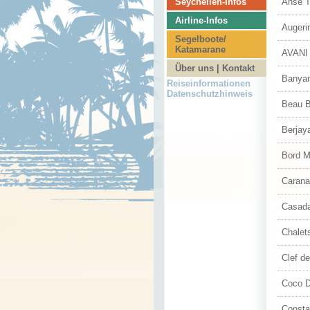
Seychellen-Infos
Anse 
Airline-Infos
Augeri
Segelboote/
Katamarane
AVANI 
Über uns | Kontakt
Banyan
Reiseinformationen
Datenschutzhinweis
Beau 
Berjay
Bord M
Carana
Casada
Chalet
Clef de
Coco D
Consta