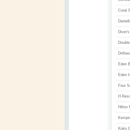
Coral 
Daniel
Diver'
Double
Driftw
Eden B
Eden I
Four S
H Reso
Hilton 
Kempin
Koko G