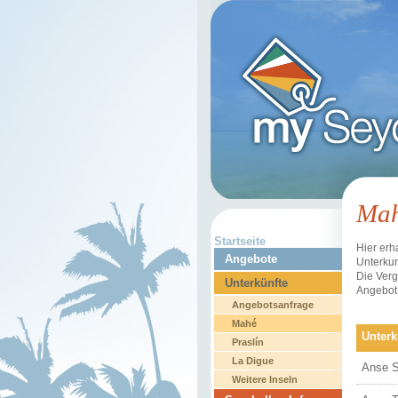
Ma
Startseite
Hier erh
Angebote
Unterkun
Die Ver
Unterkünfte
Angebot 
Angebotsanfrage
Mahé
Unterk
Praslín
La Digue
Anse S
Weitere Inseln