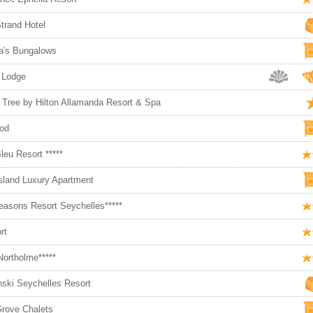
Strand Hotel
la's Bungalows
s Lodge
 Tree by Hilton Allamanda Resort & Spa
ood
leu Resort *****
sland Luxury Apartment
easons Resort Seychelles*****
rt
Northolme*****
ski Seychelles Resort
rove Chalets