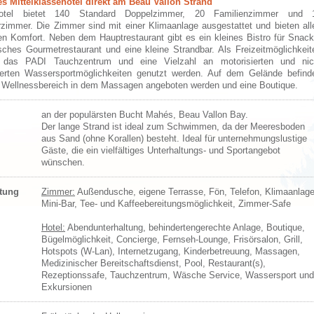
es Mittelklassehotel direkt am Beau Vallon Strand
tel bietet 140 Standard Doppelzimmer, 20 Familienzimmer und 
rzimmer. Die Zimmer sind mit einer Klimaanlage ausgestattet und bieten all
n Komfort. Neben dem Hauptrestaurant gibt es ein kleines Bistro für Snack
isches Gourmetrestaurant und eine kleine Strandbar. Als Freizeitmöglichkeit
 das PADI Tauchzentrum und eine Vielzahl an motorisierten und nic
ierten Wassersportmöglichkeiten genutzt werden. Auf dem Gelände befind
n Wellnessbereich in dem Massagen angeboten werden und eine Boutique.
an der populärsten Bucht Mahés, Beau Vallon Bay.
Der lange Strand ist ideal zum Schwimmen, da der Meeresboden
aus Sand (ohne Korallen) besteht. Ideal für unternehmungslustige
Gäste, die ein vielfältiges Unterhaltungs- und Sportangebot
wünschen.
ttung
Zimmer:
Außendusche, eigene Terrasse, Fön, Telefon, Klimaanlage
Mini-Bar, Tee- und Kaffeebereitungsmöglichkeit, Zimmer-Safe
Hotel:
Abendunterhaltung, behindertengerechte Anlage, Boutique,
Bügelmöglichkeit, Concierge, Fernseh-Lounge, Frisörsalon, Grill,
Hotspots (W-Lan), Internetzugang, Kinderbetreuung, Massagen,
Medizinischer Bereitschaftsdienst, Pool, Restaurant(s),
Rezeptionssafe, Tauchzentrum, Wäsche Service, Wassersport und
Exkursionen