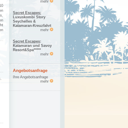
mehr
10
en
Secret Escapes:
s,
Luxuskombi Story
en
Seychelles &
ht
Katamaran-Kreuzfahrt
mehr
en
Secret Escapes
:
Katamaran und Savoy
Resort&Spa*****
mehr
Angebotsanfrage
Ihre Angebotsanfrage
,
mehr