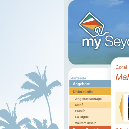
Coral 
Ma
Startseite
Angebote
Unterkünfte
Angebotsanfrage
Mahé
Praslín
La Digue
Weitere Inseln