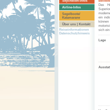
Seychellen-Infos
Beliebt
Das Ho
Airline-Infos
Superio
moderne
Segelboote/
ein ind
Katamarane
können
Über uns | Kontakt
motoris
Reiseinformationen
sich ei
Datenschutzhinweis
Lage
Aussta