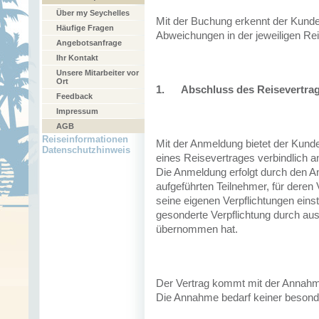
Über my Seychelles
Mit der Buchung erkennt der Kund
Häufige Fragen
Abweichungen in der jeweiligen Re
Angebotsanfrage
Ihr Kontakt
Unsere Mitarbeiter vor
Ort
1.
Abschluss des Reisevertra
Feedback
Impressum
AGB
Reiseinformationen
Mit der Anmeldung bietet der Kund
Datenschutzhinweis
eines Reisevertrages verbindlich a
Die Anmeldung erfolgt durch den An
aufgeführten Teilnehmer, für deren 
seine eigenen Verpflichtungen eins
gesonderte Verpflichtung durch au
übernommen hat.
Der Vertrag kommt mit der Annahm
Die Annahme bedarf keiner beson