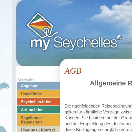
AGB
Startseite
Allgemeine 
Angebote
Unterkünfte
Seychellen-Infos
Die nachfolgenden Reisebedingung
Airline-Infos
gelten für sämtliche Verträge zwi
Kunden. Sie basieren auf der Grun
Segelboote/
Katamarane
und der Empfehlung des deutschen 
diese Bedingungen sorgfältig durch
Über uns | Kontakt