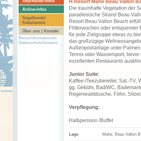
Seychellen-Infos
H Resort Mahe Beau Vallon B
Die traumhafte Vegetation der S
Airline-Infos
paradiesische Strand Beau Vallo
Segelboote/
Resort Beau Vallon Beach erfül
Katamarane
Flitterwochen oder entspannter 
Über uns | Kontakt
für jede Zielgruppe etwas zu bi
Reiseinformationen
das großzügige Wellnessangebot
Datenschutzhinweis
Außenpoolanlage unter Palmen
Tennis oder Wassersport, bevor 
exzellenten Restaurants ausklin
Junior Suite:
Kaffee-/Teezubereiter, Sat.-TV,
gg. Gebühr, Bad/WC, Bademantel
Regenwalddusche, Föhn, Sitzeck
Verpflegung:
Halbpension /Buffet
Lage
Mahe, Beau Vallon 