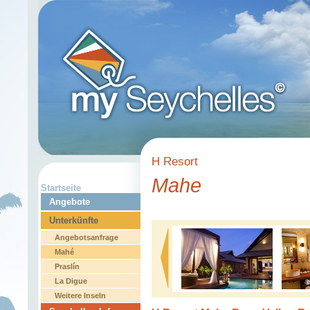
H Resort
Mahe
Startseite
Angebote
Unterkünfte
Angebotsanfrage
Mahé
Praslín
La Digue
Weitere Inseln