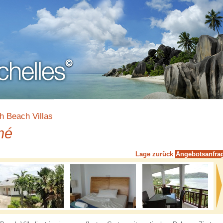
sh Beach Villas
hé
Lage
zurück
Angebotsanfra