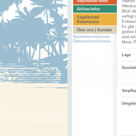
Seychellen-Infos
Sailfish
Hibisku
Airline-Infos
Blick ü
verfügt 
Segelboote/
Einbaus
Katamarane
Es gibt
Über uns | Kontakt
großen 
Reiseinformationen
sind mi
Datenschutzhinweis
Mixer, 
Lage
Aussta
Verpfl
Umgeb