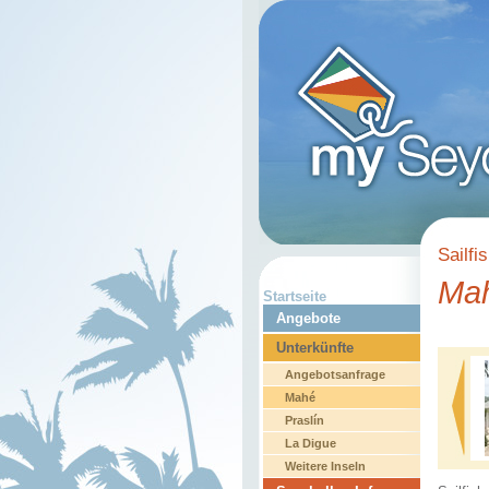
Sailfi
Ma
Startseite
Angebote
Unterkünfte
Angebotsanfrage
Mahé
Praslín
La Digue
Weitere Inseln