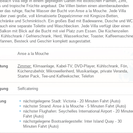
 Beach Villa liegt in einem gepflegten Garten mit exotischen Palmen, Zimt,
s und tropische Früchte angebaut. Die Villen bieten einen atemberaubenden
ber das ruhige, flache Wasser der Bucht von Anse a la Mouche. Jede Villa
über zwei große, voll klimatisierte Doppelzimmer mit Kingsize-Betten,
chränke und Schminktisch. Ein großes Bad mit Badewanne, Dusche und WC
 auch eine separate Toilette und Waschbecken. Jede Villa verfügt über einen
Balkon mit Blick auf die Bucht mit viel Platz zum Essen. Die Küchenzeilen
t Kühlschrank / Gefrierschrank, Herd, Wasserkocher, Toaster, Kaffeemaschine
Pfannen, Besteck und Geschirr komplett ausgestattet.
Anse a la Mouche
ttung
Zimmer:
Klimaanlage, Kabel-TV, DVD-Player, Kühlschrank, Fön,
Küchenzubehör, Mikrowellenherd, Musikanlage, private Veranda,
Starter Pack, Tee-und Kaffeekocher, Telefon
egung
Selfcatering
ung
nächstgelegene Stadt: Victoria - 20 Minuten Fahrt (Auto)
nächster Strand: Anse à la Mouche - 5 Minuten Fahrt (Auto)
nächster Flughafen: Seychelles International Airport - 20 Minute
Fahrt (Auto)
nächstgelegene Bootsanlegestelle: Inter Island Quay - 30
Minuten Fahrt (Auto)