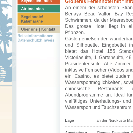
Seychellen-Infos
Größeres Ferienhotel mit "Infr
An einem der schönsten Strän
Airline-Infos
Berjaya Beau Vallon Bay Reso
Segelboote/
Schwimmen, da der Meeresbode
Katamarane
Das grosse Hotel liegt in e
Über uns | Kontakt
Pflanzen.
Reiseinformationen
Gäste genießen den wunderbaren
Datenschutzhinweis
und Silhouette. Eingebettet in
bietet das Hotel 155 Standa
Victoriasuite, 1 Gartensuite, 4
Präsidentensuite. Alle Zimmer s
inklusive Fernseher (Videos und
ein Casino, es bietet zudem e
Wassersportmöglichkeiten, sow
chinesische Restaurants,
Abendprogramme an. Ideal für
vielfältiges Unterhaltungs- un
Wassersport und Tauchzentrum 
Lage
an der Nordküste Ma
Ausstattung
Zimmer:
Fernseher, F