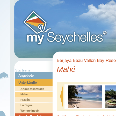
Berjaya Beau Vallon Bay Reso
Mahé
Startseite
Angebote
Unterkünfte
Angebotsanfrage
Mahé
Praslín
La Digue
Weitere Inseln