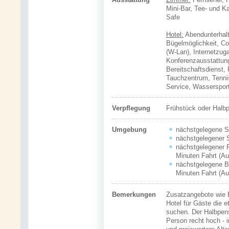
Mini-Bar, Tee- und K
Safe
Hotel:
Abendunterhalt
Bügelmöglichkeit, Co
(W-Lan), Internetzug
Konferenzausstattun
Bereitschaftsdienst,
Tauchzentrum, Tenni
Service, Wasserspor
Verpflegung
Frühstück oder Halb
Umgebung
nächstgelegene St
nächstgelegener S
nächstgelegener F
Minuten Fahrt (Au
nächstgelegene Bo
Minuten Fahrt (Au
Bemerkungen
Zusatzangebote wie B
Hotel für Gäste die 
suchen. Der Halbpens
Person recht hoch - 