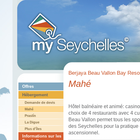
Berjaya Beau Vallon Bay Reso
Mahé
Offres
Hébergement
Demande de devis
Hôtel balnéaire et animé: casino
Mahé
choix de 4 restaurants avec 4 cu
Praslín
Beau Vallon permet tous les sport
La Digue
des Seychelles pour la pratique 
Plus d'îles
ascensionnel.
Informations sur les