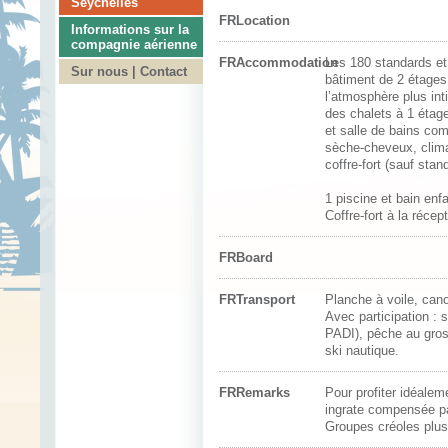
Seychelles
FRLocation
Informations sur la
compagnie aérienne
FRAccommodation
Les 180 standards et
Sur nous | Contact
bâtiment de 2 étages,
l’atmosphère plus int
des chalets à 1 étage
et salle de bains com
sèche-cheveux, climat
coffre-fort (sauf stan
1 piscine et bain enf
Coffre-fort à la récept
FRBoard
FRTransport
Planche à voile, canoë
Avec participation : s
PADI), pêche au gros
ski nautique.
FRRemarks
Pour profiter idéalem
ingrate compensée par
Groupes créoles plus