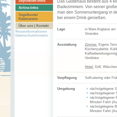
Seychellen-Infos
Das Gästehaus besteht aus 4 kli
Badezimmern. Von seiner große
Airline-Infos
man den Sonnenuntergang in de
Segelboote/
bei einem Drink genießen.
Katamarane
Über uns | Kontakt
Lage
in Mare Anglaise am
Reiseinformationen
Strandes
Datenschutzhinweis
Ausstattung
Zimmer:
Eigene Terra
Küchenzubehör, Kühl
Kaffeebereitungsmögl
Ventilator
Hotel:
Grill, Wäsches
Verpflegung
Selfcatering oder Fr
Umgebung
nächstgelegene St
nächstgelegener S
nächstgelegener F
Minuten Fahrt (Au
nächstgelegene Bo
Minuten Fahrt (Au