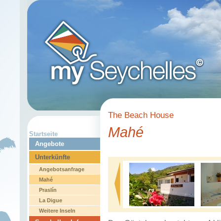
The Beach House
Mahé
Startseite
Angebote
Unterkünfte
Angebotsanfrage
Mahé
Praslín
La Digue
Weitere Inseln