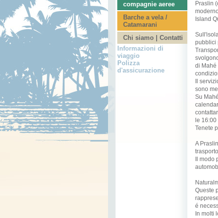
Praslin (
compagnie aeree
moderno,
Barche a vela /
Island Qu
Catamarani
Sull'isol
Chi siamo | Contatti
pubblici
Informazioni di
Transpor
viaggio
svolgono
Polizza
di Mahé e
d'assicurazione
condizio
Il serviz
sono men
Su Mahé 
calendar
contatta
le 16:00
Tenete p
A Praslin
trasport
Il modo p
automobi
Naturalme
Queste p
rapprese
é necessa
In molti 