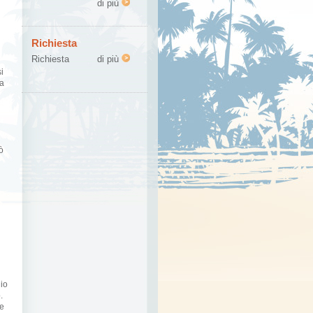
di più
Richiesta
Richiesta
di più
i
la
ò
gio
.
le