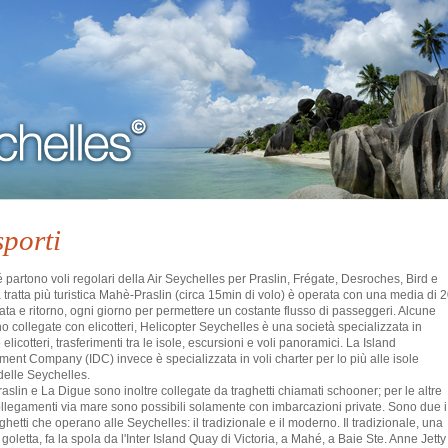
sporti
partono voli regolari della Air Seychelles per Praslin, Frégate, Desroches, Bird e
a tratta più turistica Mahè-Praslin (circa 15min di volo) è operata con una media di 
data e ritorno, ogni giorno per permettere un costante flusso di passeggeri. Alcune
no collegate con elicotteri, Helicopter Seychelles è una società specializzata in
elicotteri, trasferimenti tra le isole, escursioni e voli panoramici. La Island
ent Company (IDC) invece è specializzata in voli charter per lo più alle isole
delle Seychelles.
aslin e La Digue sono inoltre collegate da traghetti chiamati schooner; per le altre
collegamenti via mare sono possibili solamente con imbarcazioni private. Sono due i
raghetti che operano alle Seychelles: il tradizionale e il moderno. Il tradizionale, una
 goletta, fa la spola da l'Inter Island Quay di Victoria, a Mahé, a Baie Ste. Anne Jetty