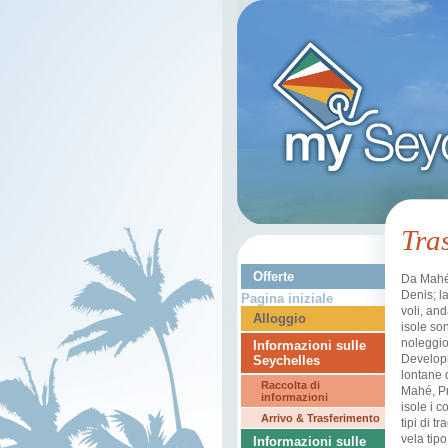
Tra
Offerte
Da Mahé 
Denis; l
Pagina iniziale
voli, an
Alloggio
isole so
noleggio 
Informazioni sulle
Developm
Seychelles
lontane 
Raccolta di
Mahé, Pr
informazioni
isole i 
Arrivo & Trasferimento
tipi di t
vela tipo
Informazioni sulle