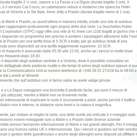
durata tragitto 2 ½ ore), oppure a La Passe a La Digue (durata tragitto 3 ore). Il
 è il servizio Cat Cocos, un catamarano veloce e moderno che opera tra l'Inter-
ay di Victoria e la Ste Baie. Anne Jetty a Praslin (durata tragitto meno di 1 ora).
a di Mahé e Praslin, su quest’ultima in maniera ridotta, esiste una rete di autobus
 per raggiungere praticamente ogni angolo delle due isole. La Seychelles Public
t Corporation (STPC) oggi offre una rete di 41 linee con 1100 tragitti al giorno che s
 seguendo un programma ben preciso e portano i passeggeri attraverso tutta l’iso
 di Praslin per una tariffa fissa di 5 SCR a tratta; per gli autobus dotati di aria
nata sono disponibili ad una tariffa leggermente superiore: 10 SCR.
io di trasporto è assicurato dalle 05:30 alle 22:00, anche se i servizi in molte linee
o frequenti dopo 18:30.
il deposito degli autobus centrale è a Victoria, dove è possibile consultare un
io dettagliato delle partenze esatte e dei tempi di arrivo degli autobus oppure si pu
re la Communications Unit al numero telefonico di +248 28 02 27/228 tra le 08:00 e
 e dal Lunedi al Venerdi.
resente che sull’autobus non vi fanno salire se avete valige grosse.
 e a La Digue noleggiare una bicicletta è piuttosto facile, qui sono il mezzo di
o più utilizzato; mentre a Mahé non ne troverete molte.
iù interessante di esplorare le isole è sicuramente a piedi, anche perché il traffico
listico non è intenso, le distanze sono brevi e la natura è magnifica.
nte, per visitare al meglio le isole, una delle scelte più indicate è il noleggio auto.
ossono essere noleggiate solo a Mahé e a Praslin dalle diverse aziende
ntate presso l'aeroporto internazionale di Mahé e nei grandi alberghi. Per il noleg
ria una licenza valida UE o internazionale. Qui i veicoli si guidano sul lato sinistro
locali (i gestori delle guesthouses o anche degli alberghi) sono disposti ad affittare 