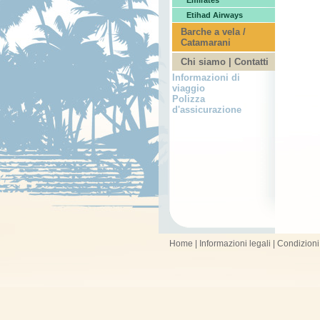
Emirates
Etihad Airways
Barche a vela /
Catamarani
Chi siamo | Contatti
Informazioni di
viaggio
Polizza
d'assicurazione
Home
|
Informazioni legali
|
Condizioni 