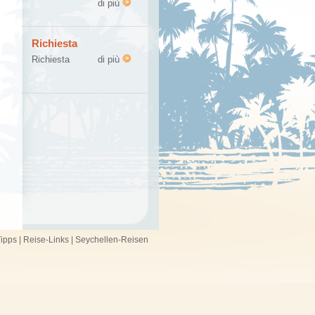
di più
Richiesta
Richiesta
di più
ipps
|
Reise-Links
|
Seychellen-Reisen