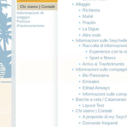
Alloggio
Chi siamo | Contatti
Richiesta
Informazioni di
Mahé
viaggio
Polizza
Praslín
d'assicurazione
La Digue
Altre isole
Informazioni sulle Seychell
Raccolta di informazioni
Esperienze con la n
Sport e fitness
Arrivo & Trasferimento
Informazioni sulle compagn
Blu Panorama
Emirates
Etihad Airways
Informazioni sulle comp
Barche a vela / Catamarani
Layout-Test
Chi siamo | Contatti
A proposito di my Seych
Domande frequenti