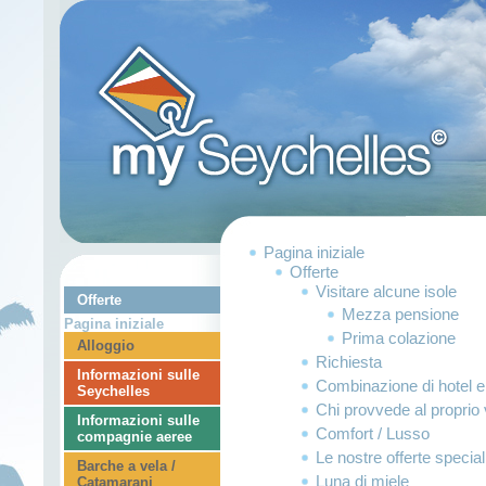
Pagina iniziale
Offerte
Visitare alcune isole
Offerte
Mezza pensione
Pagina iniziale
Prima colazione
Alloggio
Richiesta
Informazioni sulle
Combinazione di hotel e 
Seychelles
Chi provvede al proprio v
Informazioni sulle
Comfort / Lusso
compagnie aeree
Le nostre offerte special
Barche a vela /
Luna di miele
Catamarani