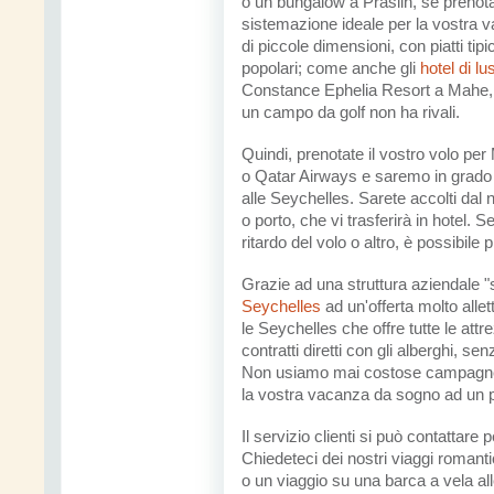
o un bungalow a Praslin, se prenota
sistemazione ideale per la vostra v
di piccole dimensioni, con piatti tip
popolari; come anche gli
hotel di l
Constance Ephelia Resort a Mahe, i
un campo da golf non ha rivali.
Quindi, prenotate il vostro volo p
o Qatar Airways e saremo in grado 
alle Seychelles. Sarete accolti dal 
o porto, che vi trasferirà in hotel. 
ritardo del volo o altro, è possibile
Grazie ad una struttura aziendale "sn
Seychelles
ad un'offerta molto alle
le Seychelles che offre tutte le att
contratti diretti con gli alberghi, s
Non usiamo mai costose campagne 
la vostra vacanza da sogno ad un 
Il servizio clienti si può contattare 
Chiedeteci dei nostri viaggi romant
o un viaggio su una barca a vela al