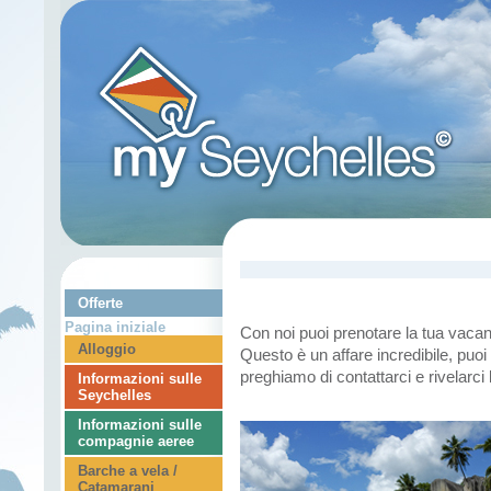
Offerte
Pagina iniziale
Con noi puoi
prenotare la tua vaca
Alloggio
Questo
è
un affare incredibile
,
puoi
preghiamo di contattarci
e rivelarci 
Informazioni sulle
Seychelles
Informazioni sulle
compagnie aeree
Barche a vela /
Catamarani