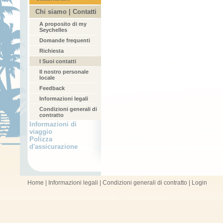
Chi siamo | Contatti
A proposito di my
Seychelles
Domande frequenti
Richiesta
I Suoi contatti
Il nostro personale
locale
Feedback
Informazioni legali
Condizioni generali di
contratto
Informazioni di
viaggio
Polizza
d'assicurazione
Home
|
Informazioni legali
|
Condizioni generali di contratto
|
Login