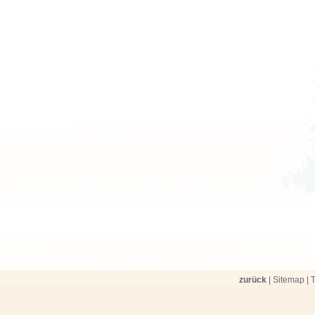
zurück
|
Sitemap
|
T