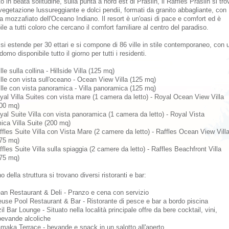
to
in beata solitudine,
sulla punta
a nord est di
Praslin
,
il
Raffles
Praslin
si tro
vegetazione lussureggiante e
dolci pendii
, formati da
granito
abbagliante
,
con
ta mozzafiato
dell'Oceano Indiano
.
Il resort
è un'oasi di
pace e comfort
ed è
ile
a
tutti coloro
che cercano
il
comfort familiare
al centro
del paradiso
.
t si estende per 30 ettari e si compone di 86 ville
in
stile contemporaneo,
con 
domo disponibile
tutto il giorno per
tutti i residenti
.
lle
sulla collina
-
Hillside
Villa
(125
mq)
lle
con vista sull'oceano
-
Ocean View
Villa
(125
mq)
lle
con vista panoramica
-
Villa panoramica
(125
mq)
yal
Villa Suites
con vista mare
(
1 camera da letto
)
-
Royal Ocean
View Villa
00 mq
)
yal
Suite
Villa
con vista panoramica
(
1 camera da letto
)
- Royal
Vista
ica
Villa
Suite
(
200 mq
)
ffles
Suite
Villa con
Vista Mare
(
2 camere da letto
)
-
Raffles
Ocean View Vill
75 mq
)
ffles
Suite Villa
sulla spiaggia
(
2 camere da letto
)
-
Raffles
Beachfront Villa
75
mq)
no della struttura si trovano diversi ristoranti e bar:
an
Restaurant
&
Deli
-
Pranzo
e cena con servizio
euse
Pool
Restaurant & Bar
- Ristorante di pesce
e
bar a bordo piscina
il
Bar
Lounge -
Situato nella località
principale
offre
da bere
cocktail
, vini,
bevande alcoliche
amaka
Terrace
-
bevande e snack
in
un salotto all'aperto