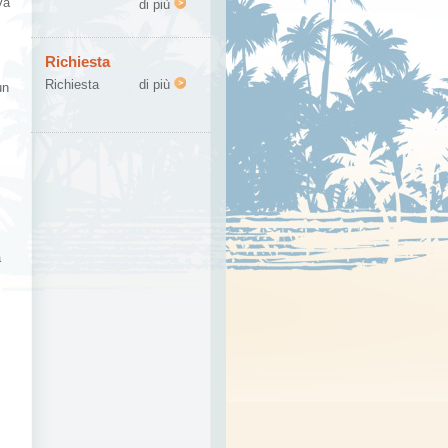
va
di più
Richiesta
Richiesta
di più
un
a