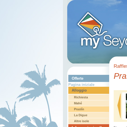
Raffle
Pra
Offerte
Pagina iniziale
Alloggio
Richiesta
Mahé
Praslín
La Digue
Altre isole