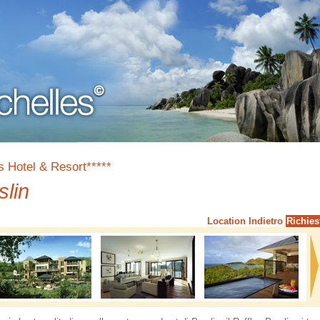
s Hotel & Resort*****
slin
Location
Indietro
Richies