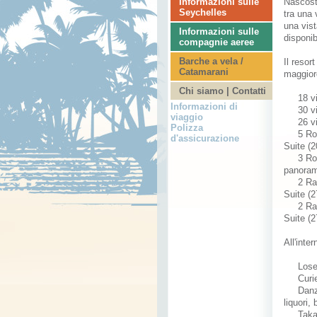
Informazioni sulle
Nascos
Seychelles
tra
una 
una vis
Informazioni sulle
disponib
compagnie aeree
Barche a vela /
Il resor
Catamarani
maggior
Chi siamo | Contatti
18 vi
Informazioni di
30 vi
viaggio
26 vi
Polizza
5 Ro
d'assicurazione
Suite
(
2
3 Ro
panoram
2
Ra
Suite
(
2
2
Ra
Suite
(2
All'inter
Lose
Curi
Danz
liquori
, 
Tak