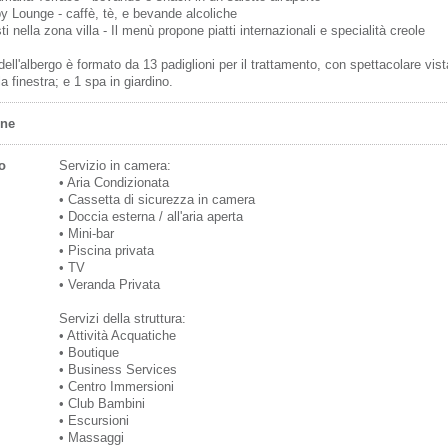
y Lounge
-
caffè, tè
,
e bevande alcoliche
ti
nella zona
villa -
Il menù propone
piatti internazionali
e specialità
creole
dell'albergo è formato da
13 padiglioni
per il
trattamento, con
spettacolare
vist
la finestra; e 1 spa in giardino.
one
o
Servizio in camera:
• Aria Condizionata
• Cassetta di sicurezza in camera
• Doccia esterna / all'aria aperta
• Mini-bar
• Piscina privata
• TV
• Veranda Privata
Servizi della struttura:
• Attività Acquatiche
• Boutique
• Business Services
• Centro Immersioni
• Club Bambini
• Escursioni
• Massaggi