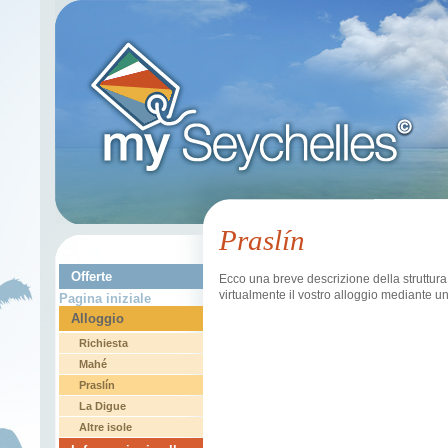
Praslín
Offerte
Ecco una
breve descrizione
della struttura
virtualmente
il vostro alloggio
mediante un
Pagina iniziale
Alloggio
Richiesta
Mahé
Praslín
La Digue
Altre isole