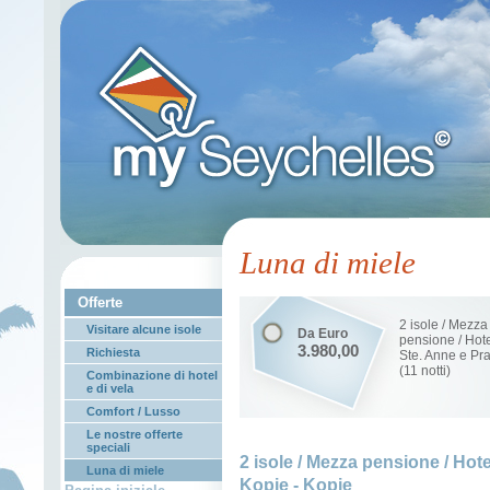
Luna di miele
Offerte
2 isole / Mezza
Visitare alcune isole
Da Euro
pensione / Hot
3.980,00
Richiesta
Ste. Anne e Pra
(11 notti)
Combinazione di hotel
e di vela
Comfort / Lusso
Le nostre offerte
speciali
2 isole / Mezza pensione / Hotel
Luna di miele
Kopie - Kopie