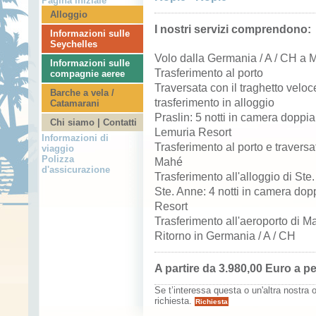
Pagina iniziale
Alloggio
I nostri servizi comprendono:
Informazioni sulle
Seychelles
Volo dalla Germania / A / CH a
Informazioni sulle
Trasferimento al porto
compagnie aeree
Traversata con il traghetto vel
Barche a vela /
trasferimento in alloggio
Catamarani
Praslin: 5 notti in camera dopp
Chi siamo | Contatti
Lemuria Resort
Informazioni di
Trasferimento al porto e travers
viaggio
Polizza
Mahé
d'assicurazione
Trasferimento all'alloggio di Ste
Ste. Anne: 4 notti in camera do
Resort
Trasferimento all'aeroporto di M
Ritorno in Germania / A / CH
A partire da 3.980,00 Euro a 
Se t’interessa questa o un'altra nostra o
richiesta.
Richiesta