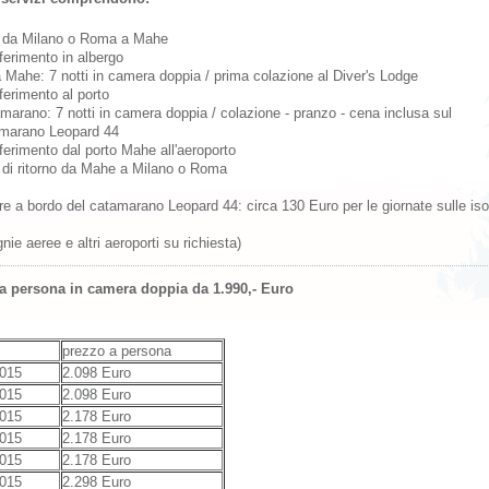
 da Milano o Roma a Mahe
ferimento in albergo
a Mahe: 7 notti in camera doppia / prima colazione al Diver's Lodge
ferimento al porto
marano: 7 notti in camera doppia / colazione - pranzo - cena inclusa sul
marano Leopard 44
ferimento dal porto Mahe all'aeroporto
 di ritorno da Mahe a Milano o Roma
e a bordo del catamarano Leopard 44: circa 130 Euro per le giornate sulle iso
ie aeree e altri aeroporti su richiesta)
a persona in camera doppia da 1.990,- Euro
prezzo a persona
2015
2.098 Euro
2015
2.098 Euro
2015
2.178 Euro
2015
2.178 Euro
2015
2.178 Euro
2015
2.298 Euro