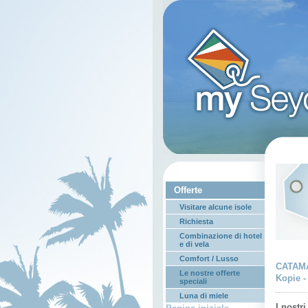
Offerte
Visitare alcune isole
Richiesta
Combinazione di hotel
e di vela
Comfort / Lusso
CATAMA
Le nostre offerte
Kopie -
speciali
Luna di miele
I nostr