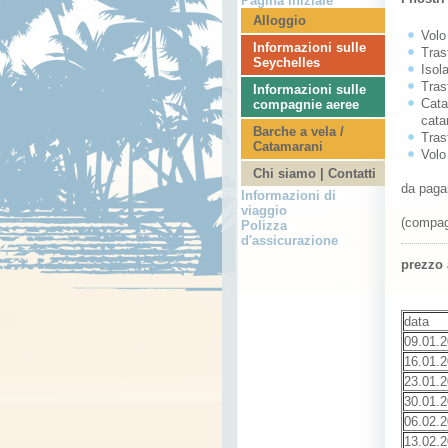
Pagina iniziale
Alloggio
Volo
Informazioni sulle
Tras
Seychelles
Isol
Tras
Informazioni sulle
Cata
compagnie aeree
cata
Barche a vela /
Tras
Catamarani
Volo
Chi siamo | Contatti
da pagar
Informazioni di
viaggio
(compagn
Polizza
d'assicurazione
prezzo 
data
09.01.
16.01.
23.01.
30.01.
06.02.
13.02.