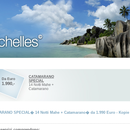
CATAMARANO
Da Euro
SPECIAL
1.990,-
14 Notti Mahe +
Catamarano
RANO SPECIAL� 14 Notti Mahe + Catamarano� da 1.990 Euro - Kopie 
i servizi comprendono: