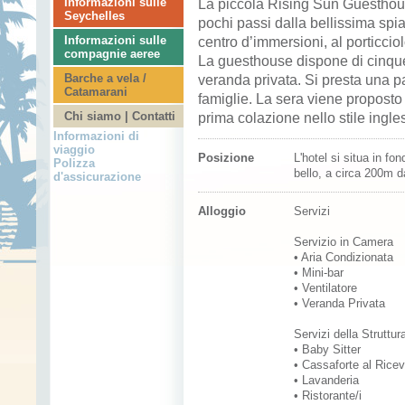
Informazioni sulle
La piccola Rising Sun Guesthouse
Seychelles
pochi passi dalla bellissima spi
Informazioni sulle
centro d’immersioni, al porticcio
compagnie aeree
La guesthouse dispone di cinqu
Barche a vela /
veranda privata. Si presta una pa
Catamarani
famiglie. La sera viene proposto
Chi siamo | Contatti
prima colazione nello stile ingle
Informazioni di
viaggio
Posizione
L'hotel si situa in fo
Polizza
bello, a circa 200m d
d'assicurazione
Alloggio
Servizi
Servizio in Camera
• Aria Condizionata
• Mini-bar
• Ventilatore
• Veranda Privata
Servizi della Struttur
• Baby Sitter
• Cassaforte al Rice
• Lavanderia
• Ristorante/i