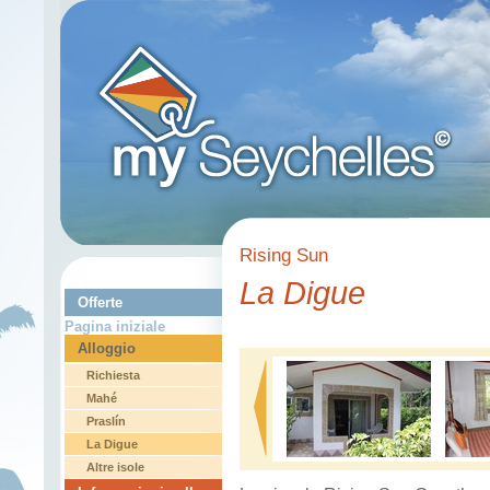
Rising Sun
La Digue
Offerte
Pagina iniziale
Alloggio
Richiesta
Mahé
Praslín
La Digue
Altre isole