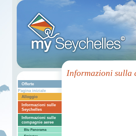
Informazioni sulla
Offerte
Pagina iniziale
Alloggio
Informazioni sulle
Seychelles
Informazioni sulle
compagnie aeree
Blu Panorama