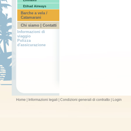
Emirates
Etihad Airways
Barche a vela /
Catamarani
Chi siamo | Contatti
Informazioni di
viaggio
Polizza
d'assicurazione
Home
|
Informazioni legali
|
Condizioni generali di contratto
|
Login