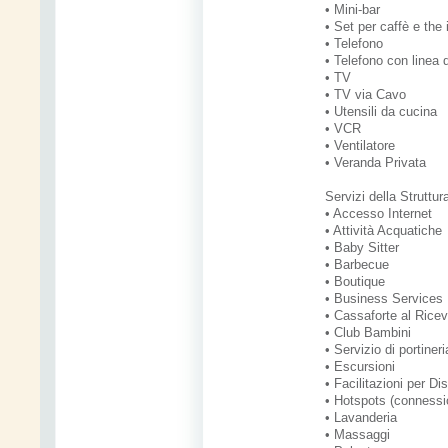
• Mini-bar
• Set per caffè e th
• Telefono
• Telefono con linea 
• TV
• TV via Cavo
• Utensili da cucina
• VCR
• Ventilatore
• Veranda Privata
Servizi della Struttur
• Accesso Internet
• Attività Acquatiche
• Baby Sitter
• Barbecue
• Boutique
• Business Services
• Cassaforte al Ric
• Club Bambini
• Servizio di portine
• Escursioni
• Facilitazioni per Di
• Hotspots (connessio
• Lavanderia
• Massaggi