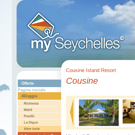
Cousine Island Resort
Cousine
Offerte
Pagina iniziale
Alloggio
Richiesta
Mahé
Praslín
La Digue
Altre isole