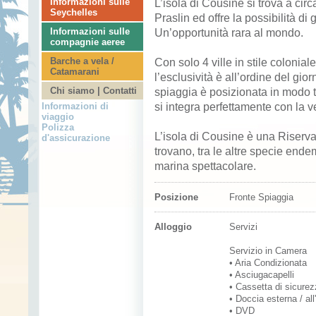
Informazioni sulle
L’isola di Cousine si trova a cir
Seychelles
Praslin ed offre la possibilità di 
Informazioni sulle
Un’opportunità rara al mondo.
compagnie aeree
Barche a vela /
Con solo 4 ville in stile colonia
Catamarani
l’esclusività è all’ordine del gior
Chi siamo | Contatti
spiaggia è posizionata in modo ta
si integra perfettamente con la v
Informazioni di
viaggio
Polizza
L’isola di Cousine è una Riserva
d'assicurazione
trovano, tra le altre specie ende
marina spettacolare.
Posizione
Fronte Spiaggia
Alloggio
Servizi
Servizio in Camera
• Aria Condizionata
• Asciugacapelli
• Cassetta di sicur
• Doccia esterna / all
• DVD