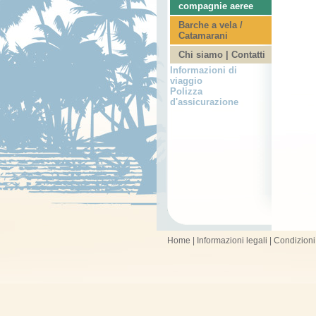
compagnie aeree
Barche a vela /
Catamarani
Chi siamo | Contatti
Informazioni di
viaggio
Polizza
d'assicurazione
Home
|
Informazioni legali
|
Condizioni 