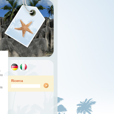
e
no
Ricerca
ia