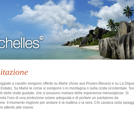
itazione
ggiate a cavallo
vengono
offerte su
Mahe
(
Anse aux
Poules
Bleues
) e
su La
Digu
 Estate
)
.
Su
Mahé
le
corse
si svolgono
o
in montagna o
sulla costa occidentale
.
S
o
ili delle visite guidate, che si possono
rivelare delle esperienze meravigliose
.
Si
anda
l'uso di una protezione solare
adeguata
e di portare
un pantalone
da
one
.
Il momento migliore per
andare
è la mattina
o la sera
.
Chi
cavalca
sulla spiagg
e attento alle
maree.