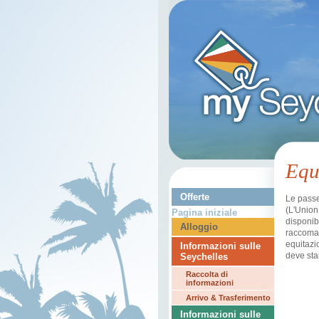
Equ
Offerte
Le passe
(L'
Union
Pagina iniziale
disponib
Alloggio
raccom
equitazi
Informazioni sulle
deve star
Seychelles
Raccolta di
informazioni
Arrivo & Trasferimento
Informazioni sulle