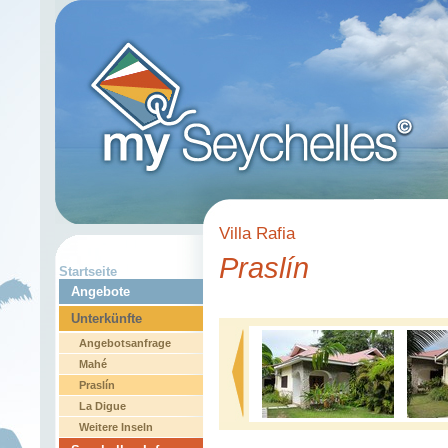
Villa Rafia
Praslín
Startseite
Angebote
Unterkünfte
Angebotsanfrage
Mahé
Praslín
La Digue
Weitere Inseln