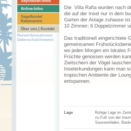
Seychellen-Infos
Die Villa Rafia wurden nach d
Airline-Infos
die auf der Insel nur in dem b
Segelboote/
Garten der Anlage zuhause ist
Katamarane
10 Zimmer; 6 Doppelzimmer un
Über uns | Kontakt
Reiseinformationen
Das traditionell eingerichtete
Datenschutzhinweis
gemeinsamen Frühstücksbereic
wo jeden Morgen ein lokales Fr
Früchte genossen werden kann
Zwitschern der Vögel lauschen
Inselerkundungen kann man sic
tropischen Ambiente der Loun
entspannen.
Lage
Ruhige Lage im Zentr
zu Fuß von der traum
Souvenirläden, Banke