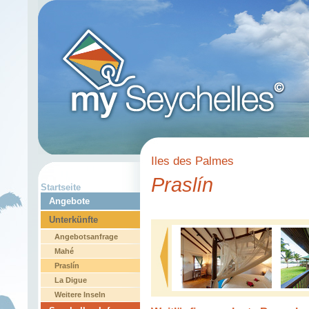
Iles des Palmes
Praslín
Startseite
Angebote
Unterkünfte
Angebotsanfrage
Mahé
Praslín
La Digue
Weitere Inseln