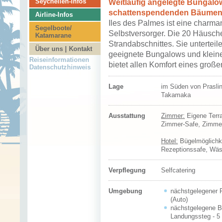
Seychellen-Infos
Weitläufig angelegte Bungalow
schattenspendenden Bäumen i
Airline-Infos
Iles des Palmes ist eine charm
Segelboote/
Selbstversorger. Die 20 Häusche
Katamarane
Strandabschnittes. Sie unterteile
Über uns | Kontakt
geeignete Bungalows und kleiner
Reiseinformationen
bietet allen Komfort eines große
Datenschutzhinweis
Lage
im Süden von Praslin
Takamaka
Ausstattung
Zimmer:
Eigene Terra
Zimmer-Safe, Zimmer
Hotel:
Bügelmöglichkei
Rezeptionssafe, Wäs
Verpflegung
Selfcatering
Umgebung
nächstgelegener F
(Auto)
nächstgelegene Bo
Landungssteg - 5 