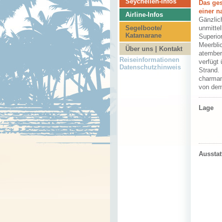
Seychellen-Infos
Das ges
einer n
Airline-Infos
Gänzlic
Segelboote/
unmittel
Katamarane
Superior
Meerbli
Über uns | Kontakt
atember
Reiseinformationen
verfügt 
Datenschutzhinweis
Strand. 
charman
von dem
Lage
Aussta