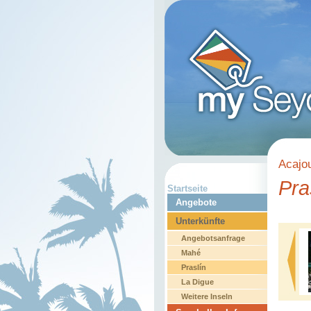
Acajo
Pra
Startseite
Angebote
Unterkünfte
Angebotsanfrage
Mahé
Praslín
La Digue
Weitere Inseln