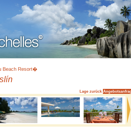
u Beach Resort�
slín
Lage
zurück
Angebotsanfra