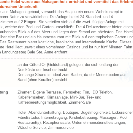
amte Hotel wurde aus Mahagoniholz errichtet und vermittelt das Erlebn
aturnahen Unterkunft
h aus Mahagoni gebaut, versucht das Acajou ein neues Wohnkonzept in
barer Natur zu verwirklichen. Die Anlage bietet 24 Standard- und 4
zimmer auf 2 Etagen. Sie verteilen sich auf die zwei- flüglige Anlage mit
ck, welche den Pool und Garten umschließt. Die 4 Deluxezimmer bieten einen
aubenden Blick auf das Meer und liegen dem Strand am nächsten. Das Hotel
über eine Bar und ein Hauptrestaurant mit Blick auf den tropischen Garten un
Das Restaurant bietet köstliche, kreolische und internationale Küche. Dieses
te Hotel liegt unweit eines vornehmen Casinos und ist nur fünf Minuten Fahrt
 Landungssteg Baie Ste. Anne entfernt.
an der Côte d’Or (Goldstrand) gelegen, die sich entlang der
Nordküste der Insel erstreckt
Der lange Strand ist ideal zum Baden, da der Meeresboden aus
Sand (ohne Korallen) besteht.
ttung
Zimmer:
Eigene Terrasse, Fernseher, Fön, IDD Telefon,
Kabelfernsehen, Klimaanlage, Mini-Bar, Tee- und
Kaffeebereitungsmöglichkeit, Zimmer-Safe
Hotel:
Abendunterhaltung, Boutique, Bügelmöglichkeit, Exkursionen
Fitneßstudio, Internetzugang, Kinderbetreuung, Massagen, Pool,
Restaurant(s), Rezeptionssafe, Unternehmensdienstleistungen,
Wäsche Service, Zimmerservice