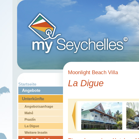
Moonlight Beach Villa
La Digue
Startseite
Angebote
Unterkünfte
Angebotsanfrage
Mahé
Praslín
La Digue
Weitere Inseln