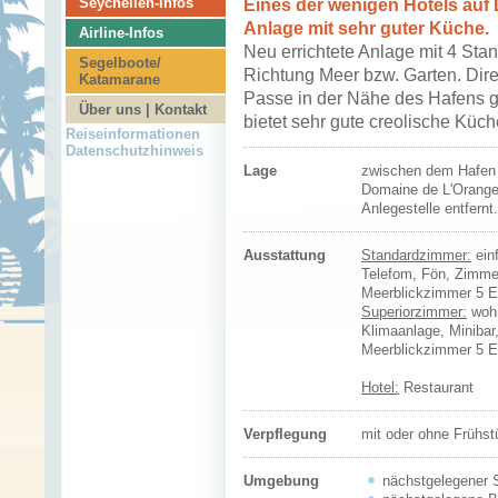
Seychellen-Infos
Eines der wenigen Hotels auf 
Anlage mit sehr guter Küche.
Airline-Infos
Neu errichtete Anlage mit 4 Sta
Segelboote/
Richtung Meer bzw. Garten. Dir
Katamarane
Passe in der Nähe des Hafens 
Über uns | Kontakt
bietet sehr gute creolische Küch
Reiseinformationen
Datenschutzhinweis
Lage
zwischen dem Hafen 
Domaine de L'Orange
Anlegestelle entfernt.
Ausstattung
Standardzimmer:
einf
Telefom, Fön, Zimme
Meerblickzimmer 5 E
Superiorzimmer:
wohn
Klimaanlage, Minibar
Meerblickzimmer 5 E
Hotel:
Restaurant
Verpflegung
mit oder ohne Frühst
Umgebung
nächstgelegener S