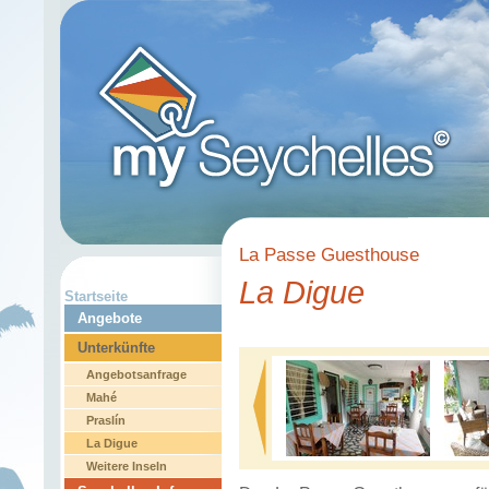
La Passe Guesthouse
La Digue
Startseite
Angebote
Unterkünfte
Angebotsanfrage
Mahé
Praslín
La Digue
Weitere Inseln