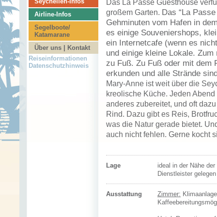
Seychellen-Infos
Das La Passe Guesthouse verfü
großem Garten.
Das “La Passe 
Airline-Infos
Gehminuten vom Hafen in dem 
Segelboote/
es einige Souveniershops, klei
Katamarane
ein Internetcafe (wenn es nic
Über uns | Kontakt
und einige kleine Lokale. Zum
Reiseinformationen
zu Fuß. Zu Fuß oder mit dem Fa
Datenschutzhinweis
erkunden und alle Strände sind 
Mary-Anne ist weit über die Seyc
kreolische Küche. Jeden Abend g
anderes zubereitet, und oft daz
Rind. Dazu gibt es Reis, Brotfru
was die Natur gerade bietet. Und
auch nicht fehlen. Gerne kocht 
Lage
ideal in der Nähe der
Dienstleister gelegen
Ausstattung
Zimmer:
Klimaanlage,
Kaffeebereitungsmögl