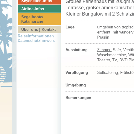
Seychellen-Infos
Großes Ferienhaus mit 200qm a
Terrasse, großer amerikanisch
Airline-Infos
Kleiner Bungalow mit 2 Schlafzi
Segelboote/
Katamarane
Lage
umgeben von tropisc
Über uns | Kontakt
entfernt, mit wunder
Reiseinformationen
Praslin
Datenschutzhinweis
Ausstattung
Zimmer:
Safe, Ventil
Waschmaschine, Wäsc
Toaster, TV, DVD Pl
Verpflegung
Selfcatering, Frühst
Umgebung
Bemerkungen