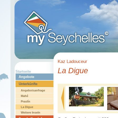
Kaz Ladouceur
La Digue
Startseite
Angebote
Unterkünfte
Angebotsanfrage
Mahé
Praslín
La Digue
Weitere Inseln