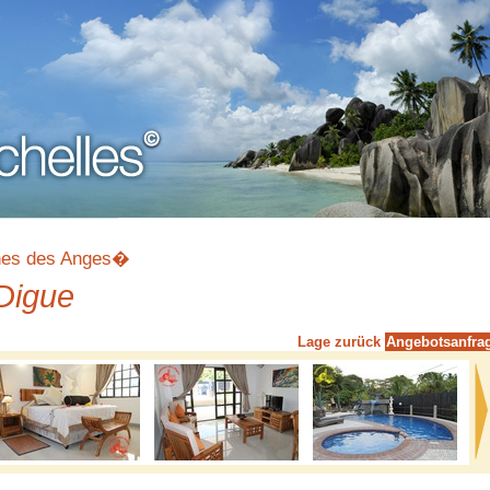
es des Anges�
Digue
Lage
zurück
Angebotsanfra