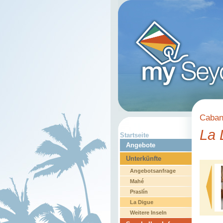
Caban
La 
Startseite
Angebote
Unterkünfte
Angebotsanfrage
Mahé
Praslín
La Digue
Weitere Inseln