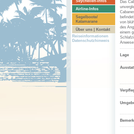
Seychellen-Infos
Das Cab
unvergl
Airline-Infos
Cabanes
Segelboote/
befinde
Katamarane
von blü
des Ang
Über uns | Kontakt
einem g
Reiseinformationen
Schlafz
Datenschutzhinweis
Anwesen
Lage
Aussta
Verpfl
Umgeb
Bemerk