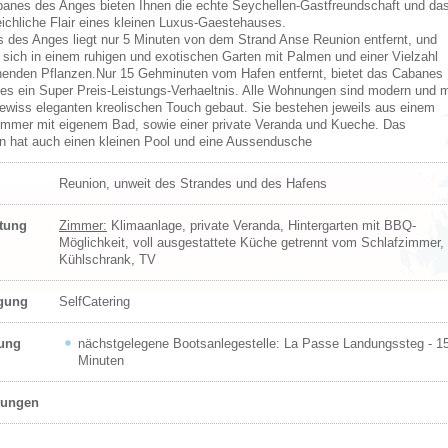
anes des Anges bieten Ihnen die echte Seychellen-Gastfreundschaft und da
eichliche Flair eines kleinen Luxus-Gaestehauses.
 des Anges liegt nur 5 Minuten von dem Strand Anse Reunion entfernt, und
t sich in einem ruhigen und exotischen Garten mit Palmen und einer Vielzahl
henden Pflanzen.Nur 15 Gehminuten vom Hafen entfernt, bietet das Cabanes
es ein Super Preis-Leistungs-Verhaeltnis. Alle Wohnungen sind modern und m
ewiss eleganten kreolischen Touch gebaut. Sie bestehen jeweils aus einem
immer mit eigenem Bad, sowie einer private Veranda und Kueche. Das
 hat auch einen kleinen Pool und eine Aussendusche
Reunion, unweit des Strandes und des Hafens
ttung
Zimmer:
Klimaanlage, private Veranda, Hintergarten mit BBQ-
Möglichkeit, voll ausgestattete Küche getrennt vom Schlafzimmer,
Kühlschrank, TV
egung
SelfCatering
ung
nächstgelegene Bootsanlegestelle: La Passe Landungssteg - 1
Minuten
ungen