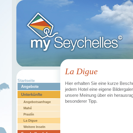
La Digue
Startseite
Hier erhalten Sie eine kurze Beschr
Angebote
jedem Hotel eine eigene Bildergale
Unterkünfte
unsere Meinung über ein herausrag
besonderer Tipp.
Angebotsanfrage
Mahé
Praslín
La Digue
Weitere Inseln