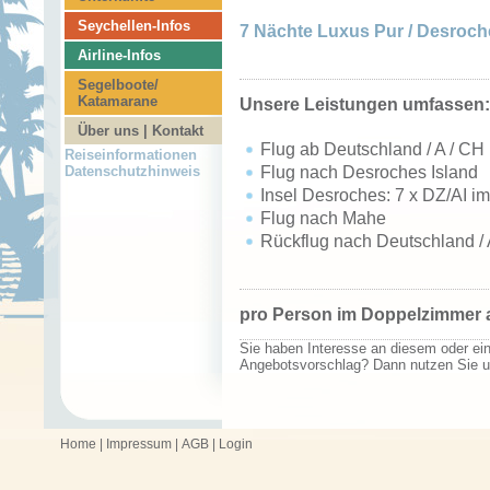
Seychellen-Infos
7 Nächte Luxus Pur / Desroche
Airline-Infos
Segelboote/
Katamarane
Unsere Leistungen umfassen:
Über uns | Kontakt
Flug ab Deutschland / A / C
Reiseinformationen
Flug nach Desroches Island
Datenschutzhinweis
Insel Desroches: 7 x DZ/AI i
Flug nach Mahe
Rückflug nach Deutschland / 
p
ro Person im Doppelzimmer a
Sie haben Interesse an diesem oder e
Angebotsvorschlag? Dann nutzen Sie 
Home
|
Impressum
|
AGB
|
Login