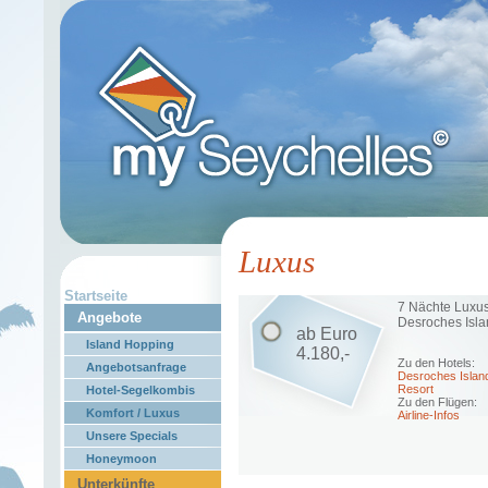
Luxus
Startseite
7 Nächte Luxus
Angebote
Desroches Islan
ab Euro
Island Hopping
4.180,-
Zu den Hotels:
Angebotsanfrage
Desroches Islan
Resort
Hotel-Segelkombis
Zu den Flügen:
Komfort / Luxus
Airline-Infos
Unsere Specials
Honeymoon
Unterkünfte