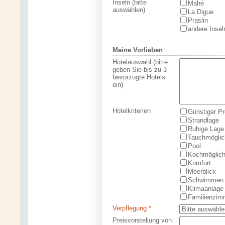
Inseln (bitte
Mahé
auswählen)
La Digue
Praslin
andere Insel
Meine Vorlieben
Hotelauswahl (bitte
geben Sie bis zu 3
bevorzugte Hotels
ein)
Hotelkriterien
Günstiger Pr
Strandlage
Ruhige Lage
Tauchmöglic
Pool
Kochmöglich
Komfort
Meerblick
Schwimmen 
Klimaanlage
Familienzim
Verpflegung *
Preisvorstellung von