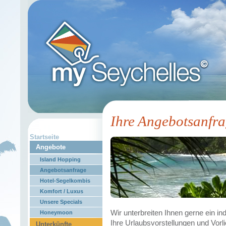
Ihre Angebotsanfr
Startseite
Angebote
Island Hopping
Angebotsanfrage
Hotel-Segelkombis
Komfort / Luxus
Unsere Specials
Wir unterbreiten Ihnen gerne ein in
Honeymoon
Ihre Urlaubsvorstellungen und Vorli
Unterkünfte