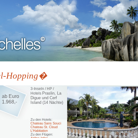
el-Hopping�
3-Inseln / HP /
Praslin,
La
Hotels
ab Euro
Digue und Cerf
1.968,-
Island (14 Nächte)
Zu den Hotels:
Chateau Sans Souci
Chateau St. Cloud
L'Habitation
Zu den Flügen: