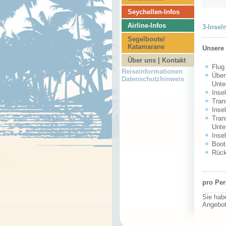
Seychellen-Infos
Airline-Infos
3-Insel
Segelboote/
Katamarane
Unsere
Über uns | Kontakt
Flug
Reiseinformationen
Über
Datenschutzhinweis
Unte
Inse
Tran
Inse
Tran
Unte
Inse
Boot
Rück
p
ro Pe
Sie hab
Angebot