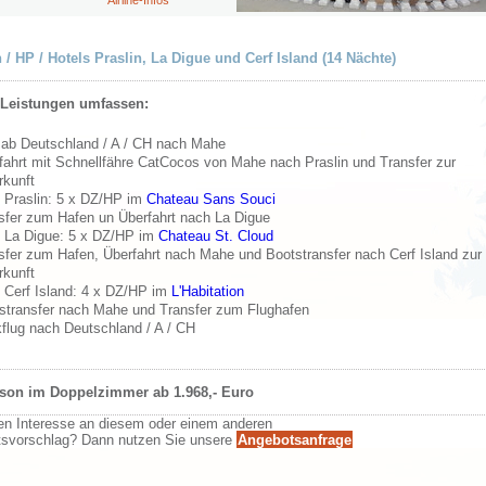
Airline-Infos
n / HP / Hotels Praslin, La Digue und Cerf Island (14 Nächte)
 Leistungen umfassen:
 ab Deutschland / A / CH nach Mahe
fahrt mit Schnellfähre CatCocos von Mahe nach Praslin und
Transfer zur
rkunft
l Praslin: 5 x DZ/HP im
Chateau Sans Souci
sfer zum Hafen un Überfahrt nach La Digue
l La Digue: 5 x DZ/HP im
Chateau St. Cloud
sfer zum Hafen, Überfahrt nach Mahe und Bootstransfer nach Cerf Island zur
rkunft
l Cerf Island: 4 x DZ/HP im
L'Habitation
stransfer nach Mahe und Transfer zum Flughafen
flug nach Deutschland / A / CH
rson im Doppelzimmer ab 1.968,- Euro
en Interesse an diesem oder einem anderen
svorschlag? Dann nutzen Sie unsere
Angebotsanfrage