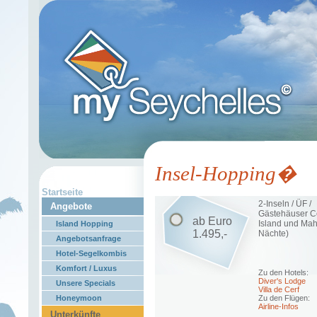
Insel-Hopping�
Startseite
2-Inseln / ÜF /
Angebote
Gästehäuser C
ab Euro
Island und Mah
Island Hopping
1.495,-
Nächte)
Angebotsanfrage
Hotel-Segelkombis
Komfort / Luxus
Zu den Hotels:
Diver's Lodge
Unsere Specials
Villa de Cerf
Honeymoon
Zu den Flügen:
Airline-Infos
Unterkünfte