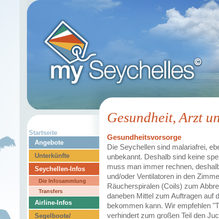
Gesundheit, Arzt u
Startseite
Gesundheitsvorsorge
Angebote
Die Seychellen sind malariafrei, e
Unterkünfte
unbekannt. Deshalb sind keine spe
muss man immer rechnen, deshalb 
Seychellen-Infos
und/oder Ventilatoren in den Zimme
Die Infosammlung
Räucherspiralen (Coils) zum Abbre
Transfers
daneben Mittel zum Auftragen auf 
Airline-Infos
bekommen kann. Wir empfehlen "Tig
verhindert zum großen Teil den Juck
Segelboote/