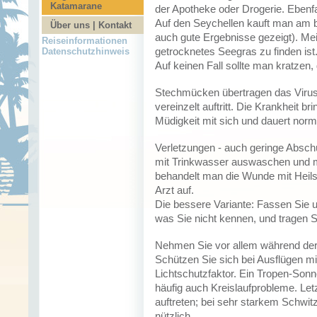
Katamarane
der Apotheke oder Drogerie. Ebenfal
Auf den Seychellen kauft man am be
Über uns | Kontakt
auch gute Ergebnisse gezeigt). Mei
Reiseinformationen
getrocknetes Seegras zu finden ist.
Datenschutzhinweis
Auf keinen Fall sollte man kratzen,
Stechmücken übertragen das Virus
vereinzelt auftritt. Die Krankheit b
Müdigkeit mit sich und dauert nor
Verletzungen - auch geringe Abschü
mit Trinkwasser auswaschen und mi
behandelt man die Wunde mit Heils
Arzt auf.
Die bessere Variante: Fassen Sie u
was Sie nicht kennen, und tragen 
Nehmen Sie vor allem während der
Schützen Sie sich bei Ausflügen m
Lichtschutzfaktor. Ein Tropen-Sonn
häufig auch Kreislaufprobleme. Let
auftreten; bei sehr starkem Schwit
nützlich.