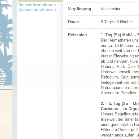
Reiseinformationen
Verpflegung
Vollpension
Datenschutzhinweis
Dauer
6 Tage / 5 Nächte
Reiseplan
1. Tag (Sa) Mahé – 
Der Heimathafen unse
nur ca. 10 Minuten v
ebenso weit von der 
kurzer Einweisung u
ab und nehmen Kurs 
National Park. Über 
Unterwasserwelt erwa
Refugium. Kein lärme
Gelegenheit per Schn
Naturaquarium unter 
Ankern im Paradies.
2. – 5. Tag (So – M
Curieuse – La Digue
Unsere Segelkreuzfahr
Inselwelt der Inner Is
einer geschützten Bu
Häfen La Passe (auf 
werden angelaufen, u