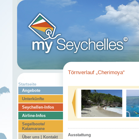
Törnverlauf „Cherimoya“
Startseite
Angebote
Unterkünfte
Seychellen-Infos
Airline-Infos
Segelboote/
Katamarane
Ausstattung
Über uns | Kontakt