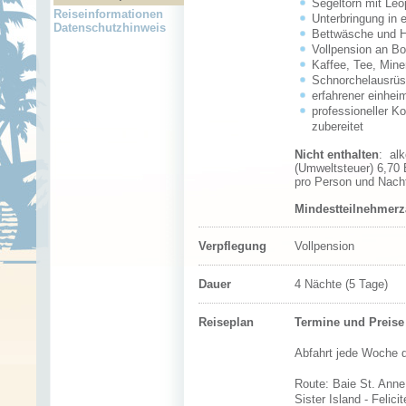
Segeltörn mit Leo
Reiseinformationen
U
nterbringung in
Datenschutzhinweis
Bettwäsche und 
Vollpension an Bo
Kaffee, Tee, Mine
Schnorchelausrüs
erfahrener einhei
professioneller Ko
zubereitet
Nicht enthalten
:
alk
(Umweltsteuer) 6,70
pro Person und Nach
Mindestteilnehmerz
Verpflegung
Vollpension
Dauer
4 Nächte (5 Tage)
Reiseplan
Termine und Preise 
Abfahrt jede Woche d
Route: Baie St. Anne /
Sister Island - Felici