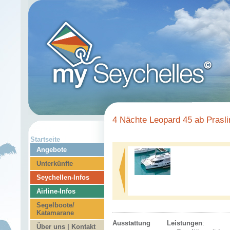
4 Nächte Leopard 45 ab Prasli
Startseite
Angebote
Unterkünfte
Seychellen-Infos
Airline-Infos
Segelboote/
Katamarane
Ausstattung
Leistungen
:
Über uns | Kontakt