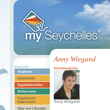
Anny Wiegand
Startseite
Reisedokumente
Angebote
Unterkünfte
Seychellen-Infos
Airline-Infos
Segelboote/
Anny Wiegand
Katamarane
Über uns | Kontakt