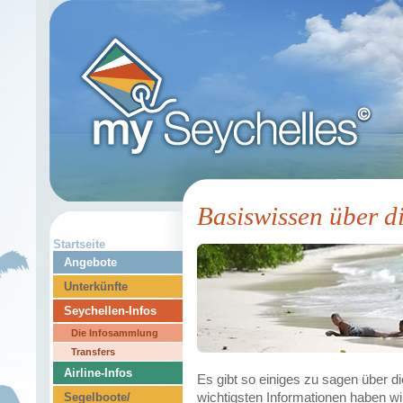
Basiswissen über d
Startseite
Angebote
Unterkünfte
Seychellen-Infos
Die Infosammlung
Transfers
Airline-Infos
Es gibt so einiges zu sagen über d
wichtigsten Informationen haben wi
Segelboote/