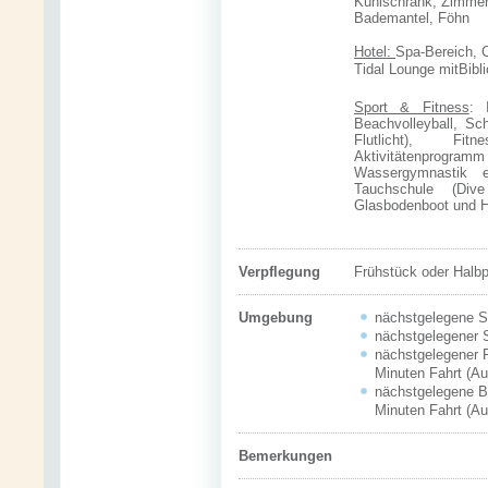
Kühlschrank, Zimmer
Bademantel, Föhn
Hotel:
Spa-Bereich, C
Tidal Lounge mitBibl
Sport & Fitness
: 
Beachvolleyball, Sc
Flutlicht), Fit
Aktivitätenprog
Wassergymnastik 
Tauchschule (Div
Glasbodenboot und H
Verpflegung
Frühstück oder Halb
Umgebung
nächstgelegene St
nächstgelegener S
nächstgelegener F
Minuten Fahrt (Au
nächstgelegene Bo
Minuten Fahrt (Au
Bemerkungen