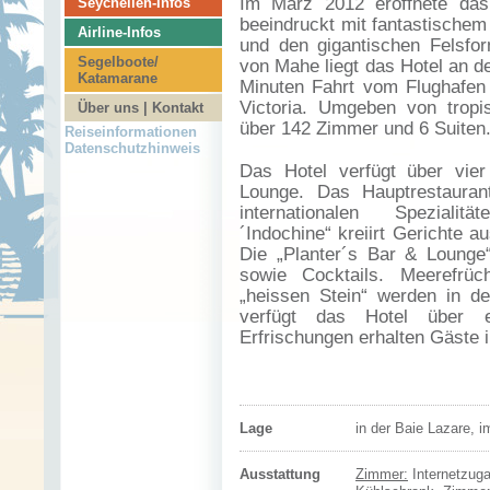
Im März 2012 eröffnete das
Seychellen-Infos
beeindruckt mit fantastische
Airline-Infos
und den gigantischen Felsfo
Segelboote/
von Mahe liegt das Hotel an d
Katamarane
Minuten Fahrt vom Flughafen
Victoria. Umgeben von tropi
Über uns | Kontakt
über 142 Zimmer und 6 Suiten
Reiseinformationen
Datenschutzhinweis
Das Hotel verfügt über vie
Lounge. Das Hauptrestaurant
internationalen Speziali
´Indochine“ kreiirt Gerichte
Die „Planter´s Bar & Lounge
sowie Cocktails. Meerefrü
„heissen Stein“ werden in d
verfügt das Hotel über 
Erfrischungen erhalten Gäste 
Lage
in der Baie Lazare,
Ausstattung
Zimmer:
Internetzug