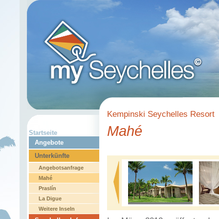
Kempinski Seychelles Resort
Mahé
Startseite
Angebote
Unterkünfte
Angebotsanfrage
Mahé
Praslín
La Digue
Weitere Inseln