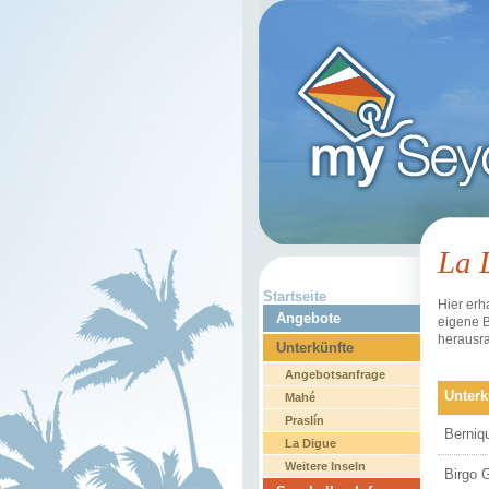
La 
Startseite
Hier erh
Angebote
eigene B
herausra
Unterkünfte
Angebotsanfrage
Unterk
Mahé
Praslín
Berniq
La Digue
Weitere Inseln
Birgo 