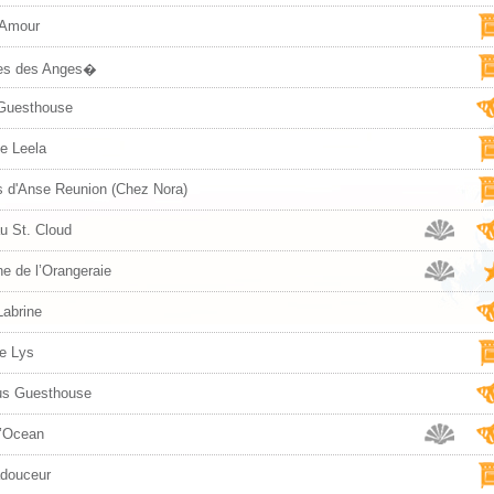
'Amour
es des Anges�
Guesthouse
e Leela
s d'Anse Reunion (Chez Nora)
u St. Cloud
e de l’Orangeraie
Labrine
de Lys
us Guesthouse
L’Ocean
douceur