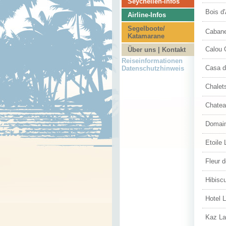
Seychellen-Infos
Bois d
Airline-Infos
Segelboote/
Caban
Katamarane
Calou 
Über uns | Kontakt
Reiseinformationen
Casa d
Datenschutzhinweis
Chalet
Chatea
Domain
Etoile 
Fleur 
Hibisc
Hotel 
Kaz La