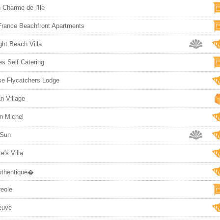
 Charme de l'Ile
France Beachfront Apartments
ght Beach Villa
s Self Catering
se Flycatchers Lodge
n Village
n Michel
 Sun
e's Villa
Authentique�
reole
Veuve