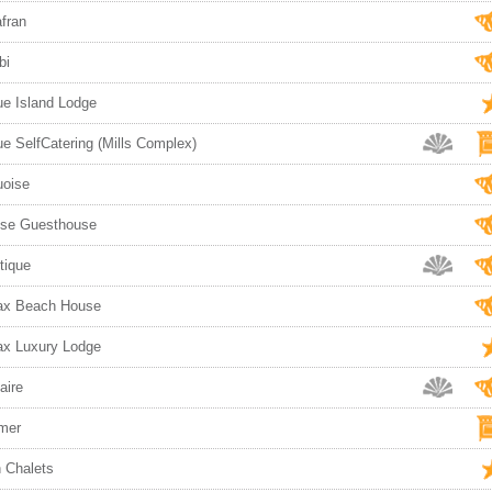
fran
bi
ue Island Lodge
ue SelfCatering (Mills Complex)
uoise
se Guesthouse
tique
ax Beach House
ax Luxury Lodge
aire
mer
n Chalets