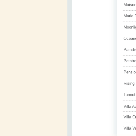
Maison
Marie 
Moonli
Oceane
Paradi
Patatra
Pensio
Rising
Tannett
Villa 
Villa C
Villa 