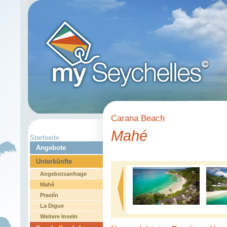
Carana Beach
Mahé
Startseite
Angebote
Unterkünfte
Angebotsanfrage
Mahé
Praslín
La Digue
Weitere Inseln