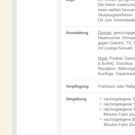
Der kleine malerisch
einen weißen feinsa
Skulpturgranitfelsen.
Ort zum Sonnenbade
Ausstattung
Zimmer:
grosszügig
Haartrockner, Klimaa
gegen Gebühr), TV, T
mit Lounge-Sesseln.
Hotel:
Poolbar,
Garte
& Buffet),
Snackbar
,
Rezeption,
Währung
Ausflüge,
Gepäckauf
Verpflegung
Frühstück oder Halb
Umgebung
nächstgelegene St
nächstgelegener S
nächstgelegener F
Minuten Fahrt (Au
nächstgelegene Bo
Minuten Fahrt (Au