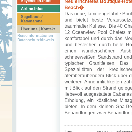
Seychellen-Infos
Neu errichtetes Boutique-Hote
Beach�
Airline-Infos
Das neue, familiengeführte Bout
Segelboote/
und bietet beste Voraussetz
Katamarane
traumhafter Kulisse. Die 40 Ch
Über uns | Kontakt
12 Oceanview Pool Chalets mi
Reiseinformationen
komfortabel und durch das Mee
Datenschutzhinweis
und bestechen durch helle Ho
einen wunderschönen Ausb
schneeweißen Sandstrand und 
typischen Granitfelsen. Das
Spezialitäten der kreolisc
atemberaubendem Blick über d
weiteren Annehmlichkeiten zä
mit Blick auf den Strand gele
liebevoll ausgestattete Cabana
Erholung, ein köstliches Mitt
bieten. In dem kleinen Spa-B
Behandlungen zwei Behandlun
Lage
am einsam gelegene