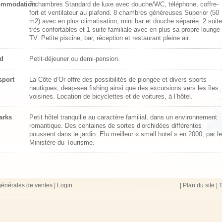
ommodation
7 chambres Standard de luxe avec douche/WC, téléphone, coffre-
fort et ventilateur au plafond. 8 chambres généreuses Superior (50
m2) avec en plus climatisation, mini bar et douche séparée. 2 suit
très confortables et 1 suite familiale avec en plus sa propre lounge 
TV. Petite piscine, bar, réception et restaurant pleine air.
d
Petit-déjeuner ou demi-pension.
sport
La Côte d’Or offre des possibilités de plongée et divers sports
nautiques, deap-sea fishing ainsi que des excursions vers les îles
voisines. Location de bicyclettes et de voitures, à l’hôtel.
arks
Petit hôtel tranquille au caractère familial, dans un environnement
romantique. Des centaines de sortes d’orchidées différentes
poussent dans le jardin. Elu meilleur « small hotel » en 2000, par le
Ministère du Tourisme.
générales de ventes
|
Login
|
Plan du site
|
T