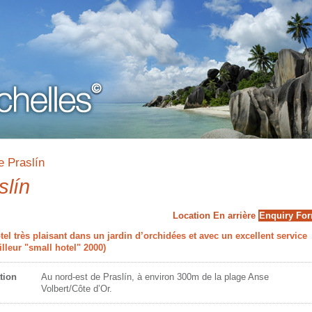
e Praslín
slín
Location
En arrière
Enquiry Fo
ôtel très plaisant dans un jardin d’orchidées et avec un excellent service
illeur "small hotel" 2000)
tion
Au nord-est de Praslín, à environ 300m de la plage Anse
Volbert/Côte d’Or.