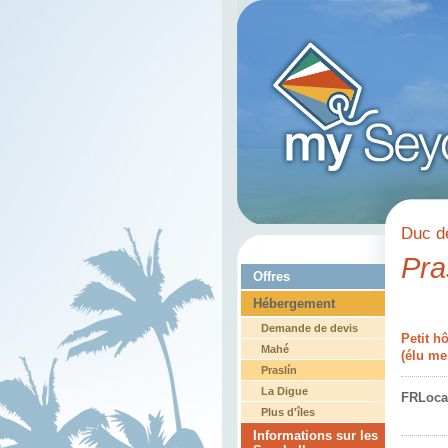
Duc d
Pra
Offres
Hébergement
Demande de devis
Petit h
Mahé
(élu me
Praslín
La Digue
FRLoca
Plus d'îles
Informations sur les