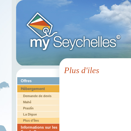
Plus d'iles
Offres
Hébergement
Demande de devis
Mahé
Praslín
La Digue
Plus d'îles
Informations sur les