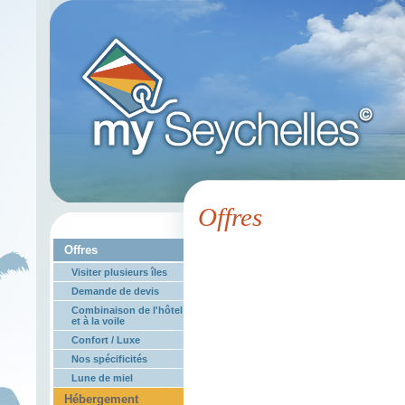
Offres
Offres
Visiter plusieurs îles
Demande de devis
Combinaison de l'hôtel
et à la voile
Confort / Luxe
Nos spécificités
Lune de miel
Hébergement