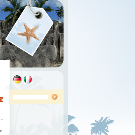
rm
a
de