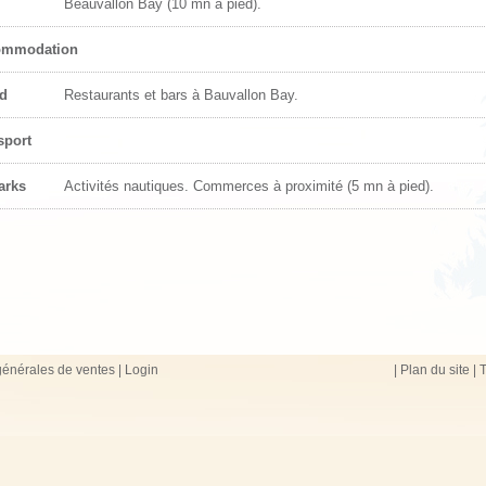
Beauvallon Bay (10 mn à pied).
ommodation
d
Restaurants et bars à Bauvallon Bay.
sport
arks
Activités nautiques. Commerces à proximité (5 mn à pied).
générales de ventes
|
Login
|
Plan du site
|
T