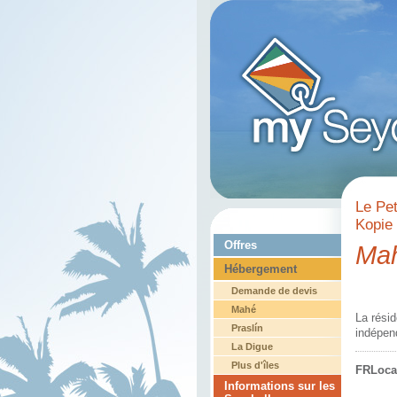
Le Pet
Kopie 
Offres
Ma
Hébergement
Demande de devis
Mahé
La rési
Praslín
indépen
La Digue
Plus d'îles
FRLoca
Informations sur les