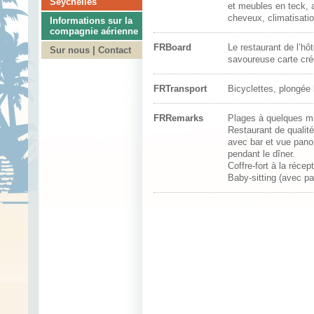
Seychelles
et meubles en teck, 
cheveux, climatisation
Informations sur la
compagnie aérienne
FRBoard
Le restaurant de l’hô
Sur nous | Contact
savoureuse carte cré
FRTransport
Bicyclettes, plongée 
FRRemarks
Plages à quelques mi
Restaurant de qualité
avec bar et vue pano
pendant le dîner.
Coffre-fort à la récept
Baby-sitting (avec par