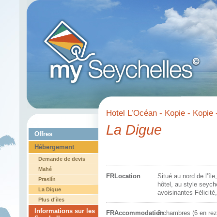
Hotel L’Océan - Kopie - Kopie 
La Digue
Offres
Hébergement
Demande de devis
Mahé
FRLocation
Situé au nord de l’îl
Praslín
hôtel, au style seych
La Digue
avoisinantes Félicit
Plus d'îles
Informations sur les
FRAccommodation
8 chambres (6 en rez