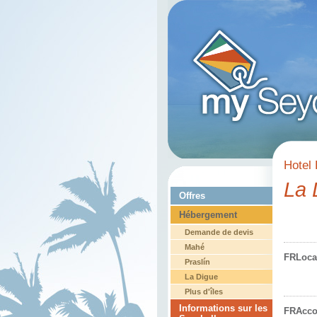
Hotel 
La 
Offres
Hébergement
Demande de devis
Mahé
FRLoca
Praslín
La Digue
Plus d'îles
Informations sur les
FRAcc