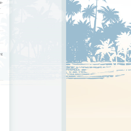
e-
.
nt