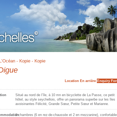
L’Océan - Kopie - Kopie
Digue
Location
En arrière
Enquiry Fo
tion
Situé au nord de l’île, à 10 mn en bicyclette de La Passe, ce petit
hôtel, au style seychellois, offre un panorama superbe sur les îles
avoisinantes Félicité, Grande Sœur, Petite Sœur et Marianne.
ommodation
8 chambres (6 en rez-de-chaussée et 2 en mezzanine), confortable