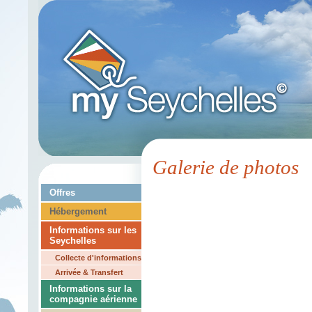
Galerie de photos
Offres
Hébergement
Informations sur les
Seychelles
Collecte d'informations
Arrivée & Transfert
Informations sur la
compagnie aérienne