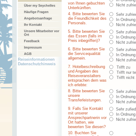
von Ihnen gebuchten
Nicht zufri
Über my Seychelles
Unterkünften.
Häufige Fragen
4. Bitte bewerten Sie
Sehr zufrie
die Freundlichkeit des
Angebotsanfrage
In Ordnung
Personals.
Nicht zufri
Ihr Kontakt
Unsere Mitarbeiter vor
5. Bitte bewerten Sie
Sehr zufrie
Ort
das Essen (falls im
In Ordnung
Preis inbegriffen)?
Feedback
Nicht zufri
Impressum
6. Bitte bewerten Sie
Sehr zufrie
die Servicequalität
AGB
In Ordnung
allgemein.
Reiseinformationen
Nicht zufri
Datenschutzhinweis
7. Hotelbeschreibung
Trifft zu
und Angaben des
Trifft nur t
Reiseveranstalters
Trifft nicht
entsprachen dem was
ich erlebte:
8. Bitte bewerten Sie
Sehr zufrie
unsere
In Ordnung
Transferleistungen.
Nicht zufri
9. Falls Sie Kontakt
Sehr zufied
mit unserer
In Ordnung
Ansprechpartnerin vor
Nicht zufri
Ort hatten, wie
bewerten Sie diesen?
10. Buchten Sie