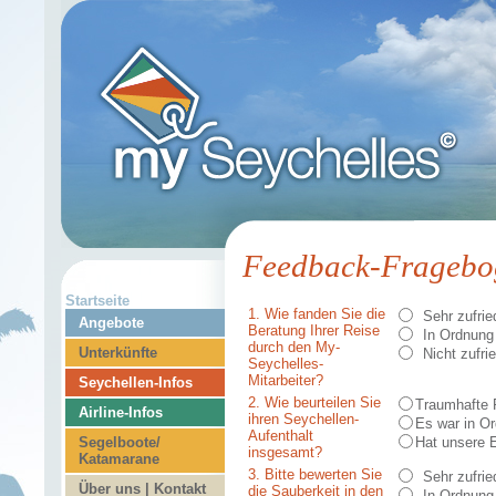
Feedback-Fragebo
Startseite
1. Wie fanden Sie die
Sehr zufrie
Angebote
Beratung Ihrer Reise
In Ordnung
durch den My-
Unterkünfte
Nicht zufri
Seychelles-
Mitarbeiter?
Seychellen-Infos
2. Wie beurteilen Sie
Traumhafte 
Airline-Infos
ihren Seychellen-
Es war in O
Aufenthalt
Segelboote/
Hat unsere E
insgesamt?
Katamarane
3. Bitte bewerten Sie
Sehr zufrie
Über uns | Kontakt
die Sauberkeit in den
In Ordnung